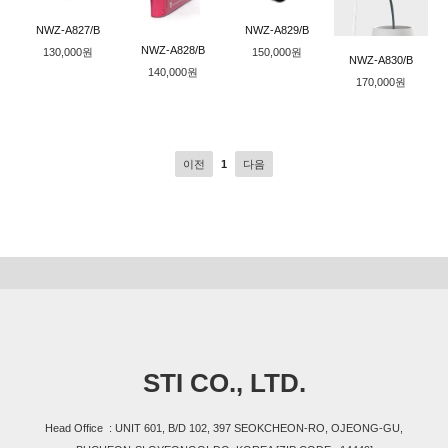
NWZ-A827/B
NWZ-A829/B
NWZ-A828/B
130,000원
150,000원
NWZ-A830/B
140,000원
170,000원
이전
1
다음
STI CO., LTD.
Head Office : UNIT 601, B/D 102, 397 SEOKCHEON-RO, OJEONG-GU,